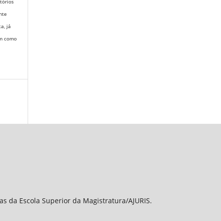
itórios
nte
ta,
já
em como
sas da Escola Superior da Magistratura/AJURIS.