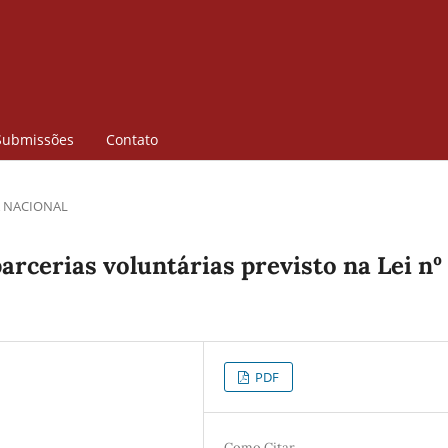
Submissões
Contato
 NACIONAL
arcerias voluntárias previsto na Lei nº
PDF
Como Citar