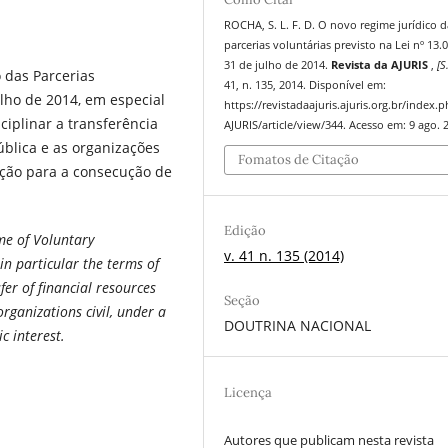
ROCHA, S. L. F. D. O novo regime jurídico d
parcerias voluntárias previsto na Lei nº 13.
31 de julho de 2014.
Revista da AJURIS
,
[S.
 das Parcerias
41, n. 135, 2014. Disponível em:
ulho de 2014, em especial
https://revistadaajuris.ajuris.org.br/index.
ciplinar a transferência
AJURIS/article/view/344. Acesso em: 9 ago. 
ública e as organizações
Fomatos de Citação
ação para a consecução de
Edição
ime of Voluntary
v. 41 n. 135 (2014)
in particular the terms of
fer of financial resources
Seção
rganizations civil, under a
DOUTRINA NACIONAL
c interest.
Licença
Autores que publicam nesta revista