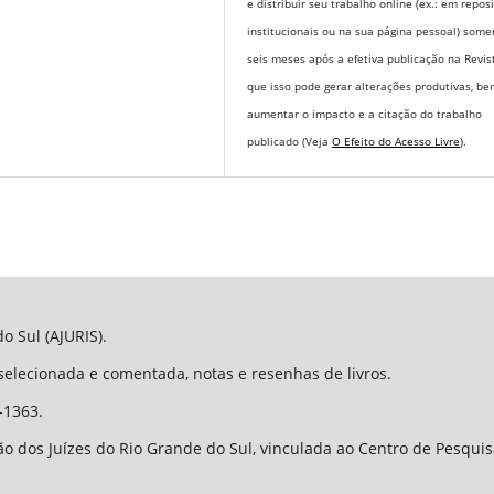
e distribuir seu trabalho online (ex.: em repos
institucionais ou na sua página pessoal) some
seis meses após a efetiva publicação na Revis
que isso pode gerar alterações produtivas, b
aumentar o impacto e a citação do trabalho
publicado (Veja
O Efeito do Acesso Livre
).
o Sul (AJURIS).
 selecionada e comentada, notas e resenhas de livros.
-1363.
o dos Juízes do Rio Grande do Sul, vinculada ao Centro de Pesqui