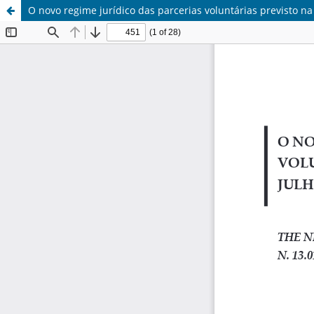
O novo regime jurídico das parcerias voluntárias previsto na 