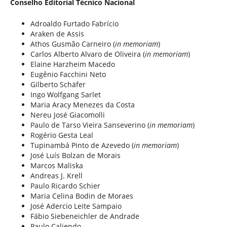
Conselho Editorial Técnico Nacional
Adroaldo Furtado Fabrício
Araken de Assis
Athos Gusmão Carneiro (
in memoriam
)
Carlos Alberto Alvaro de Oliveira (
in memoriam
)
Elaine Harzheim Macedo
Eugênio Facchini Neto
Gilberto Schäfer
Ingo Wolfgang Sarlet
Maria Aracy Menezes da Costa
Nereu José Giacomolli
Paulo de Tarso Vieira Sanseverino (
in memoriam
)
Rogério Gesta Leal
Tupinambá Pinto de Azevedo (
in memoriam
)
José Luís Bolzan de Morais
Marcos Maliska
Andreas J. Krell
Paulo Ricardo Schier
Maria Celina Bodin de Moraes
José Adercio Leite Sampaio
Fábio Siebeneichler de Andrade
Paulo Caliendo