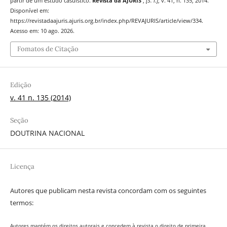
partir de um estudo casuístico.
Revista da AJURIS
,
[S. l.]
, v. 41, n. 135, 2014.
Disponível em:
https://revistadaajuris.ajuris.org.br/index.php/REVAJURIS/article/view/334.
Acesso em: 10 ago. 2026.
Fomatos de Citação
Edição
v. 41 n. 135 (2014)
Seção
DOUTRINA NACIONAL
Licença
Autores que publicam nesta revista concordam com os seguintes
termos:
Autores mantém os direitos autorais e concedem à revista o direito de primeira