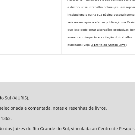
e distribuir seu trabalho online (ex.: em repos
institucionais ou na sua página pessoal) some
seis meses após a efetiva publicação na Revis
que isso pode gerar alterações produtivas, b
aumentar o impacto e a citação do trabalho
publicado (Veja
O Efeito do Acesso Livre
).
o Sul (AJURIS).
 selecionada e comentada, notas e resenhas de livros.
-1363.
o dos Juízes do Rio Grande do Sul, vinculada ao Centro de Pesqui