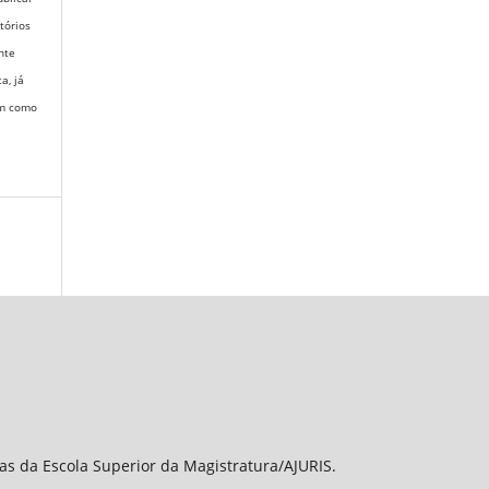
itórios
nte
ta,
já
em como
sas da Escola Superior da Magistratura/AJURIS.