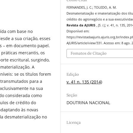
FERNANDES, J. C.; TOLEDO, A. M.
Desmaterialização e imaterialização dos tít
crédito do agronegócio e a sua executivida
Revista da AJURIS
,
[S. l.]
, v. 41, n. 135, 201
ruída com base no
Disponível em:
https://revistadaajuris.ajuris.org.br/index.
desde a sua criação, esses
AJURIS/article/view/331. Acesso em: 8 ago. 
os – em documento papel.
práticas mercantis, os
Fomatos de Citação
orte escritural, surgindo,
materialização. A
veis: se os títulos forem
Edição
e transmutados para a
v. 41 n. 135 (2014)
 exclusivamente na sua
ndo considerada como
Seção
tulos de crédito do
DOUTRINA NACIONAL
 adaptando às novas
da desmaterialização no
Licença