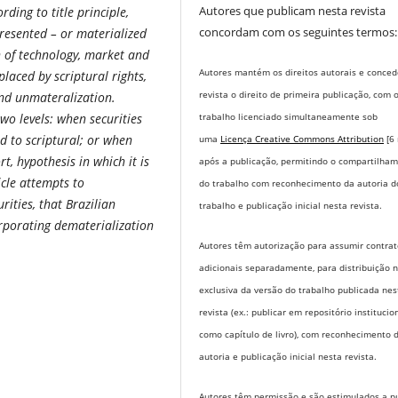
Autores que publicam nesta revista
ding to title principle,
concordam com os seguintes termos:
presented – or materialized
n of technology, market and
Autores mantém os direitos autorais e conce
laced by scriptural rights,
revista o direito de primeira publicação, com 
nd unmateralization.
trabalho licenciado simultaneamente sob
wo levels: when securities
 to scriptural; or when
uma
Licença Creative Commons Attribution
[6
rt, hypothesis in which it is
após a publicação, permitindo o compartilha
icle attempts to
do trabalho com reconhecimento da autoria d
ities, that Brazilian
trabalho e publicação inicial nesta revista.
orporating dematerialization
Autores têm autorização para assumir contrat
adicionais separadamente, para distribuição 
exclusiva da versão do trabalho publicada nes
revista (ex.: publicar em repositório institucio
como capítulo de livro), com reconhecimento 
autoria e publicação inicial nesta revista.
Autores têm permissão e são estimulados a pu