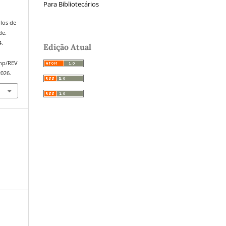
Para Bibliotecários
ulos de
de.
4.
Edição Atual
php/REV
2026.