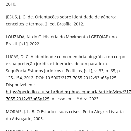
2010.
JESUS, J. G. de. Orientações sobre identidade de gênero:
conceitos e termos. 2. ed. Brasília, 2012.
LOUZADA, N. do C. História do Movimento LGBTQIAP+ no
Brasil. [s.l.], 2022.
LUCAS, D. C. A identidade como memória biográfica do corpo
e sua proteção jurídica: itinerários de um paradoxo.
Sequência Estudos Jurídicos e Políticos, [s.l.], v. 33, n. 65, p.
125–154, 2012. DOI: 10.5007/2177-7055.2012v33n65p125.
Disponível em:
https://periodicos.ufsc.br/index.php/sequencia/article/view/217
7055.2012v33n65p125
. Acesso em: 1º dez. 2023.
MORAIS, J. L. B. O Estado e suas crises. Porto Alegre: Livraria
do Advogado, 2005.