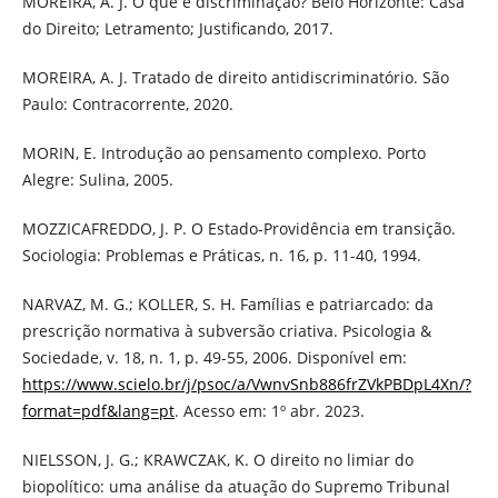
MOREIRA, A. J. O que é discriminação? Belo Horizonte: Casa
do Direito; Letramento; Justificando, 2017.
MOREIRA, A. J. Tratado de direito antidiscriminatório. São
Paulo: Contracorrente, 2020.
MORIN, E. Introdução ao pensamento complexo. Porto
Alegre: Sulina, 2005.
MOZZICAFREDDO, J. P. O Estado-Providência em transição.
Sociologia: Problemas e Práticas, n. 16, p. 11-40, 1994.
NARVAZ, M. G.; KOLLER, S. H. Famílias e patriarcado: da
prescrição normativa à subversão criativa. Psicologia &
Sociedade, v. 18, n. 1, p. 49-55, 2006. Disponível em:
https://www.scielo.br/j/psoc/a/VwnvSnb886frZVkPBDpL4Xn/?
format=pdf&lang=pt
. Acesso em: 1º abr. 2023.
NIELSSON, J. G.; KRAWCZAK, K. O direito no limiar do
biopolítico: uma análise da atuação do Supremo Tribunal