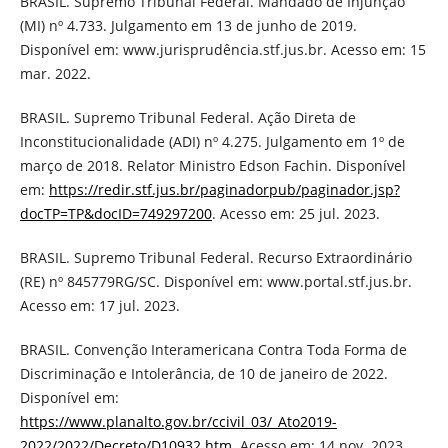
BRASIL. Supremo Tribunal Federal. Mandado de Injunção
(MI) nº 4.733. Julgamento em 13 de junho de 2019.
Disponível em: www.jurisprudência.stf.jus.br. Acesso em: 15
mar. 2022.
BRASIL. Supremo Tribunal Federal. Ação Direta de
Inconstitucionalidade (ADI) nº 4.275. Julgamento em 1º de
março de 2018. Relator Ministro Edson Fachin. Disponível
em:
https://redir.stf.jus.br/paginadorpub/paginador.jsp?
docTP=TP&docID=749297200
. Acesso em: 25 jul. 2023.
BRASIL. Supremo Tribunal Federal. Recurso Extraordinário
(RE) nº 845779RG/SC. Disponível em: www.portal.stf.jus.br.
Acesso em: 17 jul. 2023.
BRASIL. Convenção Interamericana Contra Toda Forma de
Discriminação e Intolerância, de 10 de janeiro de 2022.
Disponível em:
https://www.planalto.gov.br/ccivil_03/_Ato2019-
2022/2022/Decreto/D10932.htm
. Acesso em: 14 nov. 2023.