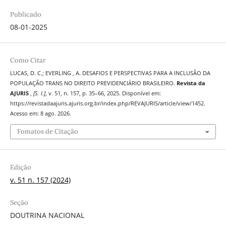
Publicado
08-01-2025
Como Citar
LUCAS, D. C.; EVERLING , A. DESAFIOS E PERSPECTIVAS PARA A INCLUSÃO DA
POPULAÇÃO TRANS NO DIREITO PREVIDENCIÁRIO BRASILEIRO.
Revista da
AJURIS
,
[S. l.]
, v. 51, n. 157, p. 35–66, 2025. Disponível em:
https://revistadaajuris.ajuris.org.br/index.php/REVAJURIS/article/view/1452.
Acesso em: 8 ago. 2026.
Fomatos de Citação
Edição
v. 51 n. 157 (2024)
Seção
DOUTRINA NACIONAL