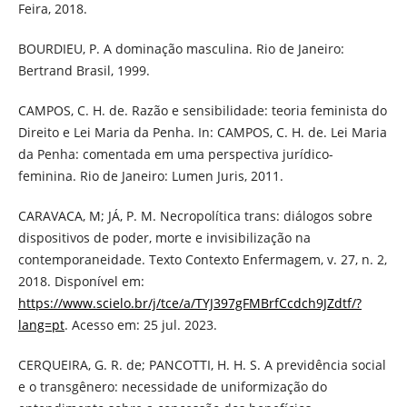
Feira, 2018.
BOURDIEU, P. A dominação masculina. Rio de Janeiro:
Bertrand Brasil, 1999.
CAMPOS, C. H. de. Razão e sensibilidade: teoria feminista do
Direito e Lei Maria da Penha. In: CAMPOS, C. H. de. Lei Maria
da Penha: comentada em uma perspectiva jurídico-
feminina. Rio de Janeiro: Lumen Juris, 2011.
CARAVACA, M; JÁ, P. M. Necropolítica trans: diálogos sobre
dispositivos de poder, morte e invisibilização na
contemporaneidade. Texto Contexto Enfermagem, v. 27, n. 2,
2018. Disponível em:
https://www.scielo.br/j/tce/a/TYJ397gFMBrfCcdch9JZdtf/?
lang=pt
. Acesso em: 25 jul. 2023.
CERQUEIRA, G. R. de; PANCOTTI, H. H. S. A previdência social
e o transgênero: necessidade de uniformização do