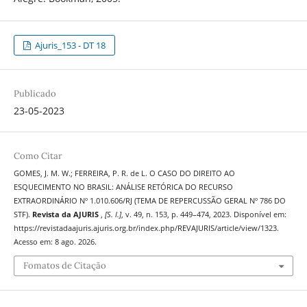
Ajuris_153 - DT 18
Publicado
23-05-2023
Como Citar
GOMES, J. M. W.; FERREIRA, P. R. de L. O CASO DO DIREITO AO
ESQUECIMENTO NO BRASIL: ANÁLISE RETÓRICA DO RECURSO
EXTRAORDINÁRIO Nº 1.010.606/RJ (TEMA DE REPERCUSSÃO GERAL Nº 786 DO
STF).
Revista da AJURIS
,
[S. l.]
, v. 49, n. 153, p. 449–474, 2023. Disponível em:
https://revistadaajuris.ajuris.org.br/index.php/REVAJURIS/article/view/1323.
Acesso em: 8 ago. 2026.
Fomatos de Citação