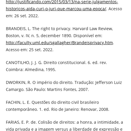
http://justificando.com/2015/03/13/na-serie-julgamentos-
historicos-aida-curi-o-juri-que-marcou-uma-epoca/
. Acesso
em: 26 set. 2022.
BRANDEIS, L. The right to privacy. Harvard Law Review,
Boston, v. IV, n. 5, december 1890. Disponível em:
http://faculty.uml.edu/sgallagher/Brandeisprivacy.htm
.
Acesso em: 25 set. 2022.
CANOTILHO, J. J. G. Direito constitucional. 6. ed. rev.
Coimbra: Almedina, 1995.
DWORKIN, R. O império do direito. Tradução: Jefferson Luiz
Camargo. São Paulo: Martins Fontes, 2007.
FACHIN, L. E. Questões do direito civil brasileiro
contemporâneo. 1. ed. Rio de Janeiro: Renovar, 2008.
FARIAS, E. P. de. Colisão de direitos: a honra, a intimidade, a
vida privada e a imagem versus a liberdade de expressão e