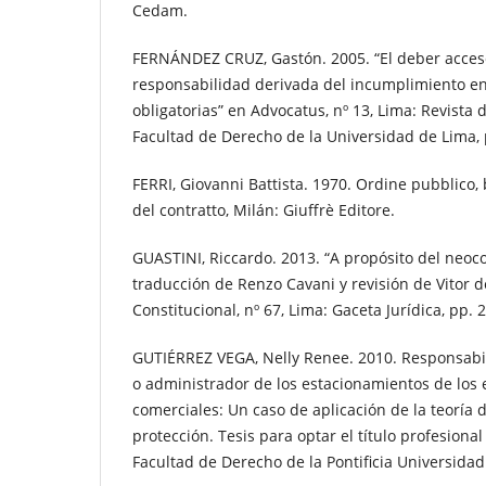
Cedam.
FERNÁNDEZ CRUZ, Gastón. 2005. “El deber accesor
responsabilidad derivada del incumplimiento en
obligatorias” en Advocatus, nº 13, Lima: Revista 
Facultad de Derecho de la Universidad de Lima, 
FERRI, Giovanni Battista. 1970. Ordine pubblico,
del contratto, Milán: Giuffrè Editore.
GUASTINI, Riccardo. 2013. “A propósito del neoco
traducción de Renzo Cavani y revisión de Vitor 
Constitucional, nº 67, Lima: Gaceta Jurídica, pp. 
GUTIÉRREZ VEGA, Nelly Renee. 2010. Responsabili
o administrador de los estacionamientos de los 
comerciales: Un caso de aplicación de la teoría 
protección. Tesis para optar el título profesiona
Facultad de Derecho de la Pontificia Universidad