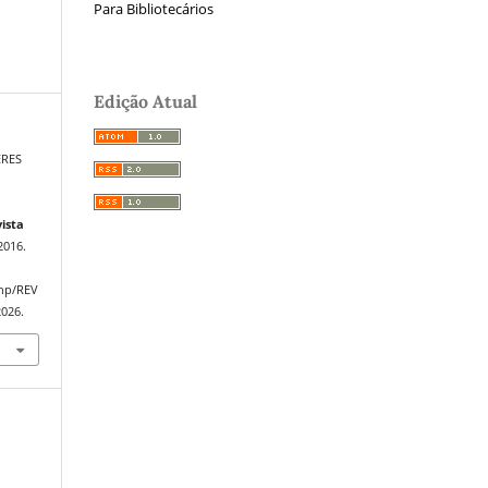
Para Bibliotecários
Edição Atual
ERES
ista
 2016.
php/REV
2026.