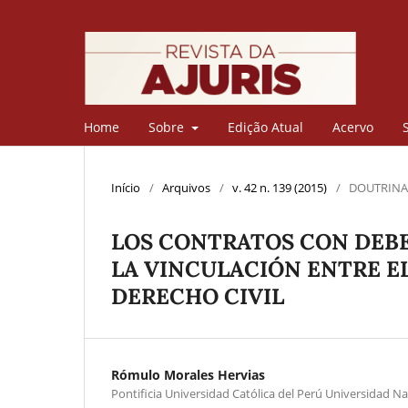
Home
Sobre
Edição Atual
Acervo
Início
/
Arquivos
/
v. 42 n. 139 (2015)
/
DOUTRINA
LOS CONTRATOS CON DEBE
LA VINCULACIÓN ENTRE E
DERECHO CIVIL
Rómulo Morales Hervias
Pontificia Universidad Católica del Perú Universidad 