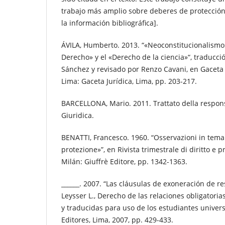
trabajo más amplio sobre deberes de protección
la información bibliográfica].
ÁVILA, Humberto. 2013. “«Neoconstitucionalismo»:
Derecho» y el «Derecho de la ciencia»“, traducci
Sánchez y revisado por Renzo Cavani, en Gaceta 
Lima: Gaceta Jurídica, Lima, pp. 203-217.
BARCELLONA, Mario. 2011. Trattato della responsab
Giuridica.
BENATTI, Francesco. 1960. “Osservazioni in tema 
protezione»”, en Rivista trimestrale di diritto e p
Milán: Giuffrè Editore, pp. 1342-1363.
______. 2007. “Las cláusulas de exoneración de r
Leysser L., Derecho de las relaciones obligatoria
y traducidas para uso de los estudiantes universi
Editores, Lima, 2007, pp. 429-433.