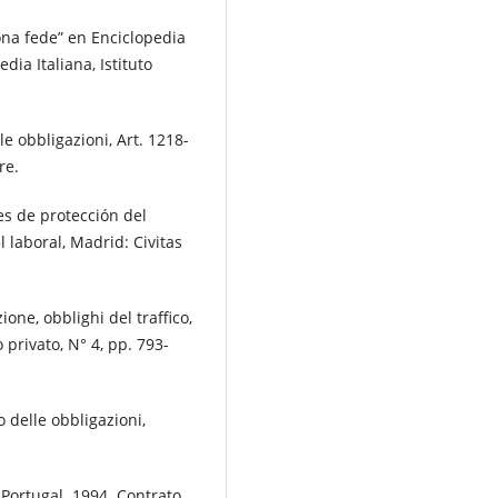
na fede” en Enciclopedia
dia Italiana, Istituto
 obbligazioni, Art. 1218-
re.
s de protección del
l laboral, Madrid: Civitas
ne, obblighi del traffico,
o privato, N° 4, pp. 793-
delle obbligazioni,
ortugal. 1994. Contrato