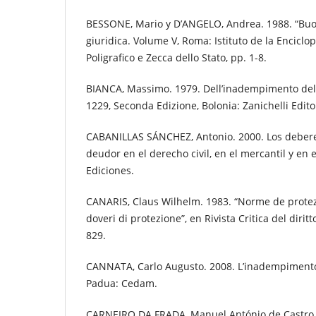
BESSONE, Mario y D’ANGELO, Andrea. 1988. “Buo
giuridica. Volume V, Roma: Istituto de la Enciclope
Poligrafico e Zecca dello Stato, pp. 1-8.
BIANCA, Massimo. 1979. Dell’inadempimento delle
1229, Seconda Edizione, Bolonia: Zanichelli Edito
CABANILLAS SÁNCHEZ, Antonio. 2000. Los debere
deudor en el derecho civil, en el mercantil y en e
Ediciones.
CANARIS, Claus Wilhelm. 1983. “Norme de protezio
doveri di protezione”, en Rivista Critica del diritt
829.
CANNATA, Carlo Augusto. 2008. L’inadempimento 
Padua: Cedam.
CARNEIRO DA FRADA, Manuel António de Castro P