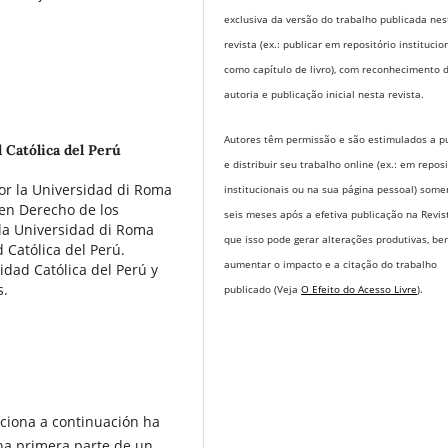
exclusiva da versão do trabalho publicada nes
revista (ex.: publicar em repositório institucio
como capítulo de livro), com reconhecimento 
autoria e publicação inicial nesta revista.
Autores têm permissão e são estimulados a pu
 Católica del Perú
e distribuir seu trabalho online (ex.: em repos
or la Universidad di Roma
institucionais ou na sua página pessoal) some
en Derecho de los
seis meses após a efetiva publicação na Revis
 la Universidad di Roma
que isso pode gerar alterações produtivas, b
d Católica del Perú.
aumentar o impacto e a citação do trabalho
sidad Católica del Perú y
s.
publicado (Veja
O Efeito do Acesso Livre
).
nciona a continuación ha
una primera parte de un