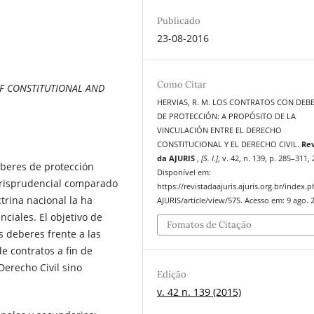
Publicado
23-08-2016
Como Citar
OF CONSTITUTIONAL AND
HERVIAS, R. M. LOS CONTRATOS CON DEB
DE PROTECCIÓN: A PROPÓSITO DE LA
VINCULACIÓN ENTRE EL DERECHO
CONSTITUCIONAL Y EL DERECHO CIVIL.
Rev
da AJURIS
,
[S. l.]
, v. 42, n. 139, p. 285–311,
deberes de protección
Disponível em:
jurisprudencial comparado
https://revistadaajuris.ajuris.org.br/index.
trina nacional la ha
AJURIS/article/view/575. Acesso em: 9 ago. 
ciales. El objetivo de
Fomatos de Citação
s deberes frente a las
e contratos a fin de
erecho Civil sino
Edição
v. 42 n. 139 (2015)