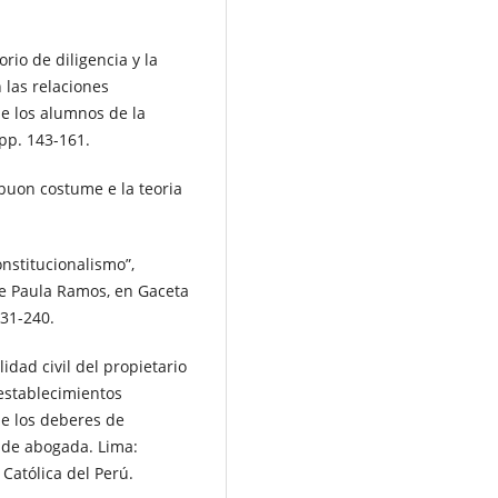
io de diligencia y la
 las relaciones
de los alumnos de la
pp. 143-161.
 buon costume e la teoria
nstitucionalismo”,
de Paula Ramos, en Gaceta
231-240.
dad civil del propietario
establecimientos
de los deberes de
l de abogada. Lima:
 Católica del Perú.