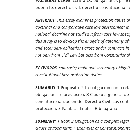
PALABRAS CLAVE
: contratos; obligaciones princ
buena fe; derecho civil; derecho constitucional;
ABSTRACT
:
This essay examines protection duties ar
doctrinal and comparative case-law development is 
national doctrine has studied it from case-law speci
this study is to develop the analysis of autonomy o
and secondary obligations arose under contracts in 
not only from Civil Law but also from Constitutiona
KEYWORDS
:
contracts; main and secondary obligatio
constitutional law; protection duties.
SUMARIO
: 1 Propósito; 2 La obligación como rel
obligación sin prestación; 3 Cláusula general de
constitucionalización del Derecho Civil: Los con
protección; 5 Palabras finales; Bibliografía.
SUMMARY
: 1 Goal; 2 Obligation as a complex legal
clause of good faith; 4 Examples of Constitutionalisa