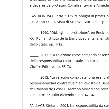
e deveres de proteção, Coimbra: Livraria Almedi
CASTRONOVO, Carlo. 1976. “Obblighi di protezione
Jus, Anno XXIII, Rivista di Scienze Giuridiche, pp.
______. 1990. “Obblighi di protezione”, en Encicl
XXI, Roma: Istituto de la Enciclopedia Italiana, Ist
dello Stato. pp. 1-12.
______. 2011. “La relazione come categoría essenz
della responsabilità contrattuale, en Europa e dir
Giuffrè Editore, pp. 55-76.
______. 2012. “La relación como categoría esencial
responsabilidad contractual”, en Revista de Der
del italiano de César E. Moreno More y con revis
Olmos, nº 23, julio-diciembre, pp. 47-64.
FAILLACE, Stefano. 2004. La responsabilità da con