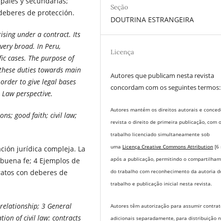
ipales y secundarias;
Seção
 deberes de protección.
DOUTRINA ESTRANGEIRA
ising under a contract.
Its
very broad. In Peru,
Licença
fic cases. The purpose of
f these duties towards main
Autores que publicam nesta revista
order to give legal bases
concordam com os seguintes termos:
l Law perspective.
Autores mantém os direitos autorais e conce
ns; good faith; civil
law;
revista o direito de primeira publicação, com 
trabalho licenciado simultaneamente sob
uma
Licença Creative Commons Attribution
[6
ación jurídica compleja. La
após a publicação, permitindo o compartilha
 buena fe; 4 Ejemplos de
do trabalho com reconhecimento da autoria d
tratos con deberes de
trabalho e publicação inicial nesta revista.
 relationship; 3
General
Autores têm autorização para assumir contrat
tion of civil law: contracts
adicionais separadamente, para distribuição 