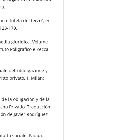
na.
 e tutela del terzo”, en
 123-179.
opedia giuridica. Volume
ituto Poligrafico e Zecca
iale dell’obbligazione y
itto privato, 1, Milán:
 de la obligación y de la
echo Privado, Traducción
ión de Javier Rodríguez
tatto sociale, Padua: