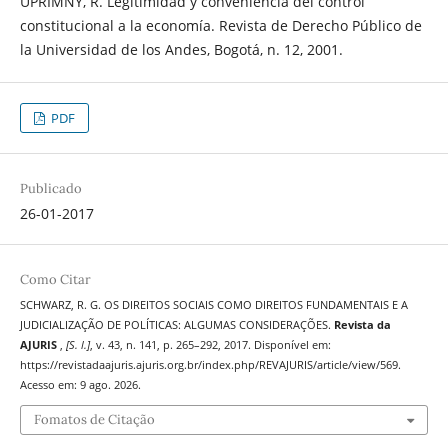
UPRIMNY, R. Legitimidad y conveniencia del control
constitucional a la economía. Revista de Derecho Público de
la Universidad de los Andes, Bogotá, n. 12, 2001.
PDF
Publicado
26-01-2017
Como Citar
SCHWARZ, R. G. OS DIREITOS SOCIAIS COMO DIREITOS FUNDAMENTAIS E A
JUDICIALIZAÇÃO DE POLÍTICAS: ALGUMAS CONSIDERAÇÕES.
Revista da
AJURIS
,
[S. l.]
, v. 43, n. 141, p. 265–292, 2017. Disponível em:
https://revistadaajuris.ajuris.org.br/index.php/REVAJURIS/article/view/569.
Acesso em: 9 ago. 2026.
Fomatos de Citação