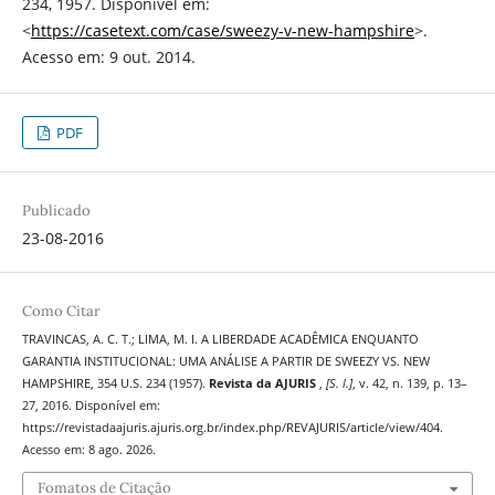
234, 1957. Disponível em:
<
https://casetext.com/case/sweezy-v-new-hampshire
>.
Acesso em: 9 out. 2014.
PDF
Publicado
23-08-2016
Como Citar
TRAVINCAS, A. C. T.; LIMA, M. I. A LIBERDADE ACADÊMICA ENQUANTO
GARANTIA INSTITUCIONAL: UMA ANÁLISE A PARTIR DE SWEEZY VS. NEW
HAMPSHIRE, 354 U.S. 234 (1957).
Revista da AJURIS
,
[S. l.]
, v. 42, n. 139, p. 13–
27, 2016. Disponível em:
https://revistadaajuris.ajuris.org.br/index.php/REVAJURIS/article/view/404.
Acesso em: 8 ago. 2026.
Fomatos de Citação