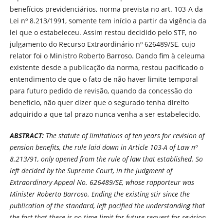
benefícios previdenciários, norma prevista no art. 103-A da
Lei nº 8.213/1991, somente tem início a partir da vigência da
lei que o estabeleceu. Assim restou decidido pelo STF, no
julgamento do Recurso Extraordinário nº 626489/SE, cujo
relator foi o Ministro Roberto Barroso. Dando fim à celeuma
existente desde a publicação da norma, restou pacificado o
entendimento de que o fato de não haver limite temporal
para futuro pedido de revisão, quando da concessão do
benefício, não quer dizer que o segurado tenha direito
adquirido a que tal prazo nunca venha a ser estabelecido.
ABSTRACT:
The statute of limitations of ten years for revision of
pension benefits, the rule laid down in Article 103-A of Law nº
8.213/91, only opened from the rule of law that established. So
left decided by the Supreme Court, in the judgment of
Extraordinary Appeal No. 626489/SE, whose rapporteur was
Minister Roberto Barroso. Ending the existing stir since the
publication of the standard, left pacified the understanding that
the fact that there is no time limit for future request for revision,