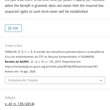
when the benefit is granted, does not mean that the insured has
acquired rights to such term never will be established.
PDF
Como Citar
FARACHE, R. D. F. L. R. A revisão dos benefícios previdenciários e a decadência
à luz do entendimento do STF no Recurso Extraordinário nº 626489/SE.
Revista da AJURIS
,
[S. l.]
, v. 41, n. 135, 2014. Disponível em:
https://revistadaajuris.ajuris.org.br/index.php/REVAJURIS/article/view/341.
Acesso em: 10 ago. 2026.
Fomatos de Citação
Edição
v. 41 n. 135 (2014)