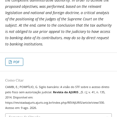
the competent administrative authority. In order to achieve the
proposed objectives, was performed, based on the relevant
legislation and national and foreign doctrine, a critical analysis
of the positioning of the judges of the Supreme Court on the
subject. At the end, came to the conclusion that the tax authority
is not obliged to use prior appeal to the judiciary to have access
to banking data of its contributors, may do so by direct request
to banking institutions.
PDF
Como Citar
CAMBI, E.; POMPÍLIO, G. Sigilo bancário: A visão do STF sobre o acesso direto
pelo fisco sem autorização judicial.
Revista da AJURIS
,
[S. l.]
, v. 41, n. 135,
2014. Disponível em:
https://revistadaajuris.ajuris.org.br/index.php/REVAJURIS/article/view/330.
Acesso em: 9 ago. 2026.