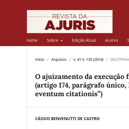
Home
Sobre
Edição Atual
Acervo
Início
/
Arquivos
/
v. 41 n. 135 (2014)
/
DOUTRINA
O ajuizamento da execução fi
(artigo 174, parágrafo único
eventum citationis”)
CÁSSIO BENVENUTTI DE CASTRO