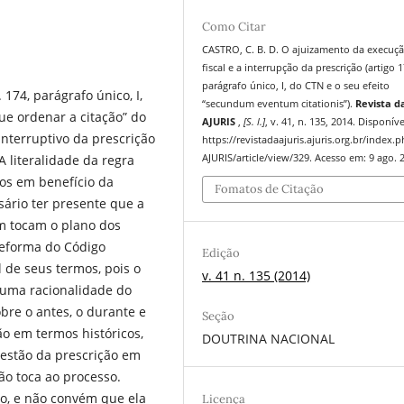
Como Citar
CASTRO, C. B. D. O ajuizamento da execuç
fiscal e a interrupção da prescrição (artigo 1
parágrafo único, I, do CTN e o seu efeito
174, parágrafo único, I,
“secundum eventum citationis”).
Revista d
ue ordenar a citação” do
AJURIS
,
[S. l.]
, v. 41, n. 135, 2014. Disponív
interruptivo da prescrição
https://revistadaajuris.ajuris.org.br/index.
A literalidade da regra
AJURIS/article/view/329. Acesso em: 9 ago. 
os em benefício da
Fomatos de Citação
sário ter presente que a
m tocam o plano dos
reforma do Código
Edição
 de seus termos, pois o
v. 41 n. 135 (2014)
a uma racionalidade do
obre o antes, o durante e
Seção
ão em termos históricos,
DOUTRINA NACIONAL
uestão da prescrição em
ão toca ao processo.
so, e não convém que ela
Licença