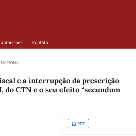
Submissões
Contato
 NACIONAL
scal e a interrupção da prescrição
, I, do CTN e o seu efeito “secundum
PDF