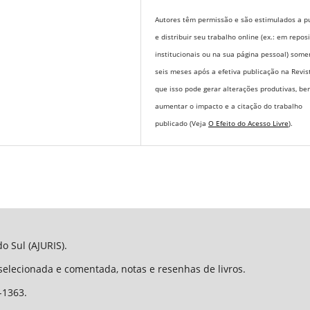
Autores têm permissão e são estimulados a pu
e distribuir seu trabalho online (ex.: em repos
institucionais ou na sua página pessoal) some
seis meses após a efetiva publicação na Revis
que isso pode gerar alterações produtivas, b
aumentar o impacto e a citação do trabalho
publicado (Veja
O Efeito do Acesso Livre
).
o Sul (AJURIS).
 selecionada e comentada, notas e resenhas de livros.
-1363.