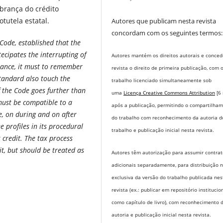
brança do crédito
tutela estatal.
Autores que publicam nesta revista
concordam com os seguintes termos:
Code, established that the
tecipates the interrupting of
Autores mantém os direitos autorais e conce
arance, it must to remember
revista o direito de primeira publicação, com 
standard also touch the
trabalho licenciado simultaneamente sob
f the Code goes further than
uma
Licença Creative Commons Attribution
[6
 must be compatible to a
após a publicação, permitindo o compartilha
re, on during and on after
do trabalho com reconhecimento da autoria d
ee profiles in its procedural
trabalho e publicação inicial nesta revista.
x credit. The tax process
it, but should be treated as
Autores têm autorização para assumir contrat
adicionais separadamente, para distribuição 
exclusiva da versão do trabalho publicada nes
revista (ex.: publicar em repositório institucio
como capítulo de livro), com reconhecimento 
autoria e publicação inicial nesta revista.