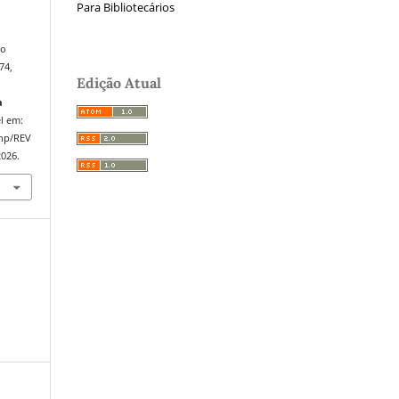
Para Bibliotecários
ão
74,
Edição Atual
a
el em:
php/REV
2026.