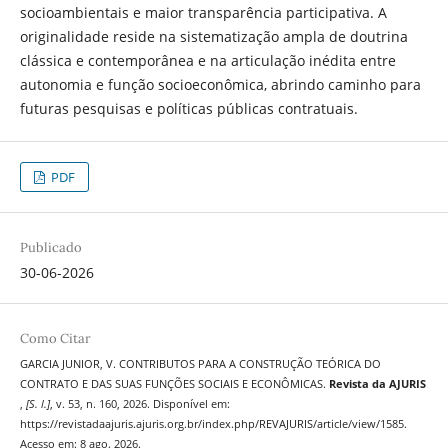
socioambientais e maior transparência participativa. A
originalidade reside na sistematização ampla de doutrina
clássica e contemporânea e na articulação inédita entre
autonomia e função socioeconômica, abrindo caminho para
futuras pesquisas e políticas públicas contratuais.
PDF
Publicado
30-06-2026
Como Citar
GARCIA JUNIOR, V. CONTRIBUTOS PARA A CONSTRUÇÃO TEÓRICA DO
CONTRATO E DAS SUAS FUNÇÕES SOCIAIS E ECONÔMICAS.
Revista da AJURIS
,
[S. l.]
, v. 53, n. 160, 2026. Disponível em:
https://revistadaajuris.ajuris.org.br/index.php/REVAJURIS/article/view/1585.
Acesso em: 8 ago. 2026.