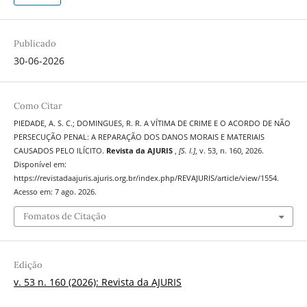
Publicado
30-06-2026
Como Citar
PIEDADE, A. S. C.; DOMINGUES, R. R. A VÍTIMA DE CRIME E O ACORDO DE NÃO
PERSECUÇÃO PENAL: A REPARAÇÃO DOS DANOS MORAIS E MATERIAIS
CAUSADOS PELO ILÍCITO.
Revista da AJURIS
,
[S. l.]
, v. 53, n. 160, 2026.
Disponível em:
https://revistadaajuris.ajuris.org.br/index.php/REVAJURIS/article/view/1554.
Acesso em: 7 ago. 2026.
Fomatos de Citação
Edição
v. 53 n. 160 (2026): Revista da AJURIS