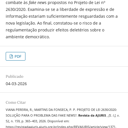
combate às
fake new
s propostos no Projeto de Lei nº
2630/2020. Examina-se se a liberdade de expressão e de
informação estariam suficientemente resguardadas com a
nova legislação. Ao final, constatou-se o risco de a
regulamentação produzir efeitos deletérios sobre o
ambiente democrático.
PDF
Publicado
04-03-2026
Como Citar
VIANA PEREIRA, R.; MARTINS DA FONSECA, P. P. PROJETO DE LEI 2630/2020:
SOLUÇÃO PARA O PROBLEMA DAS FAKE NEWS?.
Revista da AJURIS
,
[S. l.]
, v.
52, n. 159, p. 365–403, 2026. Disponível em:
https://revistadaajuris.ajuris.org.br/index.php/REVAJURIS/article/view/1371.