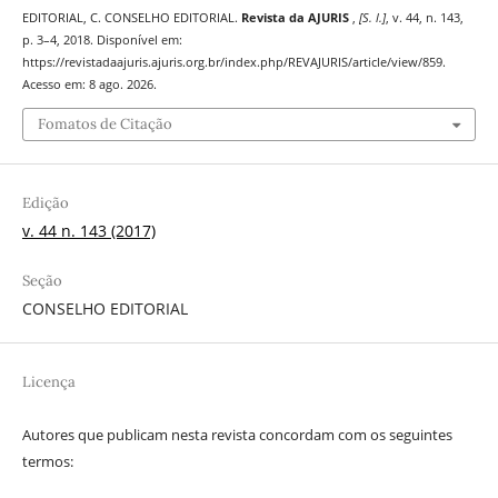
EDITORIAL, C. CONSELHO EDITORIAL.
Revista da AJURIS
,
[S. l.]
, v. 44, n. 143,
p. 3–4, 2018. Disponível em:
https://revistadaajuris.ajuris.org.br/index.php/REVAJURIS/article/view/859.
Acesso em: 8 ago. 2026.
Fomatos de Citação
Edição
v. 44 n. 143 (2017)
Seção
CONSELHO EDITORIAL
Licença
Autores que publicam nesta revista concordam com os seguintes
termos: