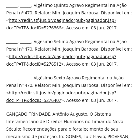
______. ______. Vigésimo Quinto Agravo Regimental na Ação
Penal nº 470. Relator: Min. Joaquim Barbosa. Disponível em:
<
http://redir.stf.jus.br/paginadorpub/paginador.jsp?
docTP=TP&docID=5276366
>. Acesso em: 03 jun. 2017.
______. ______. Vigésimo Sétimo Agravo Regimental na Ação
Penal nº 470. Relator: Min. Joaquim Barbosa. Disponível em:
<
http://redir.stf.jus.br/paginadorpub/paginador.jsp?
docTP=TP&docID=5276512
>. Acesso em: 03 jun. 2017.
______. ______. Vigésimo Sexto Agravo Regimental na Ação
Penal nº 470. Relator: Min. Joaquim Barbosa. Disponível em:
<
http://redir.stf.jus.br/paginadorpub/paginador.jsp?
docTP=TP&docID=5276407
>. Acesso em: 03 jun. 2017.
CANÇADO TRINDADE, Antônio Augusto. O Sistema
Interamericano de Direitos Humanos no Limiar do Novo
Século: Recomendações para o fortalecimento de seu
mecanismo de proteção. In: GOMES, Luiz Flávio; PIOVESAN,