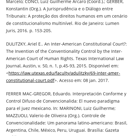
Marcelo; CONCI, Luiz Guilherme Arcaro (Coord.).; GERBER,
Konstantin (Org.). A Jurisprudência e o Diálogo entre
Tribunais: A proteção dos direitos humanos em um cenário
de constitucionalismo multinível. Rio de Janeiro: Lumen
Juris, 2016. p. 153-205.
DULITZKY, Ariel E.. An Inter-American Constitutional Court?:
The Invention of the Conventionality Control by the Inter-
American Court of Human Rights. Texas International Law
Journal, Austin, v. 50, n. 1, p.45-93, 2015. Disponível em:
<
https://law.utexas.edu/faculty/adulitzky/69-inter-amer-
constitutional-court.pdf
>. Acesso em: 08 jan. 2017.
FERRER MAC-GREGOR, Eduardo. Interpretación Conforme y
Control Difuso de Convencionalida: El nuevo paradigma
para el juez mexicano. In: MARINONI, Luiz Guilherme;
MAZZUOLI, Valerio de Oliveira (Org.). Controle de
Convencionalidade: Um panorama latino-americano: Brasil,
Argentina, Chile, México, Peru, Uruguai. Brasília: Gazeta