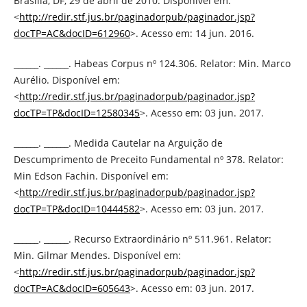
Brasília, DF, 29 de abril de 2010. Disponível em:
<
http://redir.stf.jus.br/paginadorpub/paginador.jsp?
docTP=AC&docID=612960
>. Acesso em: 14 jun. 2016.
______. ______. Habeas Corpus nº 124.306. Relator: Min. Marco
Aurélio. Disponível em:
<
http://redir.stf.jus.br/paginadorpub/paginador.jsp?
docTP=TP&docID=12580345
>. Acesso em: 03 jun. 2017.
______. ______. Medida Cautelar na Arguição de
Descumprimento de Preceito Fundamental nº 378. Relator:
Min Edson Fachin. Disponível em:
<
http://redir.stf.jus.br/paginadorpub/paginador.jsp?
docTP=TP&docID=10444582
>. Acesso em: 03 jun. 2017.
______. ______. Recurso Extraordinário nº 511.961. Relator:
Min. Gilmar Mendes. Disponível em:
<
http://redir.stf.jus.br/paginadorpub/paginador.jsp?
docTP=AC&docID=605643
>. Acesso em: 03 jun. 2017.