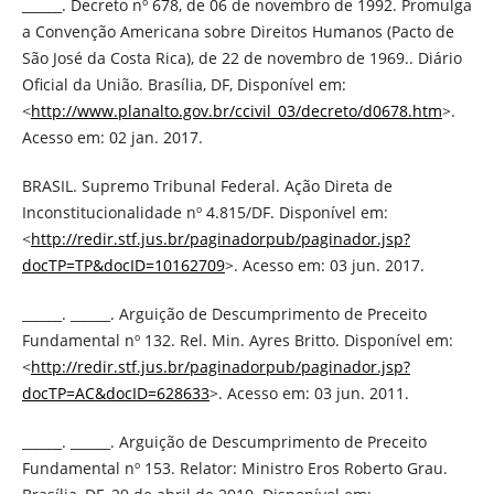
______. Decreto nº 678, de 06 de novembro de 1992. Promulga
a Convenção Americana sobre Direitos Humanos (Pacto de
São José da Costa Rica), de 22 de novembro de 1969.. Diário
Oficial da União. Brasília, DF, Disponível em:
<
http://www.planalto.gov.br/ccivil_03/decreto/d0678.htm
>.
Acesso em: 02 jan. 2017.
BRASIL. Supremo Tribunal Federal. Ação Direta de
Inconstitucionalidade nº 4.815/DF. Disponível em:
<
http://redir.stf.jus.br/paginadorpub/paginador.jsp?
docTP=TP&docID=10162709
>. Acesso em: 03 jun. 2017.
______. ______. Arguição de Descumprimento de Preceito
Fundamental nº 132. Rel. Min. Ayres Britto. Disponível em:
<
http://redir.stf.jus.br/paginadorpub/paginador.jsp?
docTP=AC&docID=628633
>. Acesso em: 03 jun. 2011.
______. ______. Arguição de Descumprimento de Preceito
Fundamental nº 153. Relator: Ministro Eros Roberto Grau.