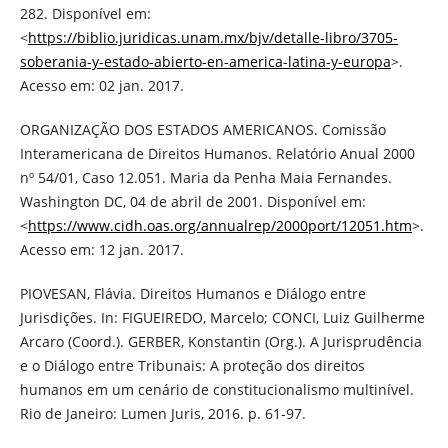
282. Disponível em:
<
https://biblio.juridicas.unam.mx/bjv/detalle-libro/3705-
soberania-y-estado-abierto-en-america-latina-y-europa
>.
Acesso em: 02 jan. 2017.
ORGANIZAÇÃO DOS ESTADOS AMERICANOS. Comissão
Interamericana de Direitos Humanos. Relatório Anual 2000
nº 54/01, Caso 12.051. Maria da Penha Maia Fernandes.
Washington DC, 04 de abril de 2001. Disponível em:
<
https://www.cidh.oas.org/annualrep/2000port/12051.htm
>.
Acesso em: 12 jan. 2017.
PIOVESAN, Flávia. Direitos Humanos e Diálogo entre
Jurisdições. In: FIGUEIREDO, Marcelo; CONCI, Luiz Guilherme
Arcaro (Coord.). GERBER, Konstantin (Org.). A Jurisprudência
e o Diálogo entre Tribunais: A proteção dos direitos
humanos em um cenário de constitucionalismo multinível.
Rio de Janeiro: Lumen Juris, 2016. p. 61-97.