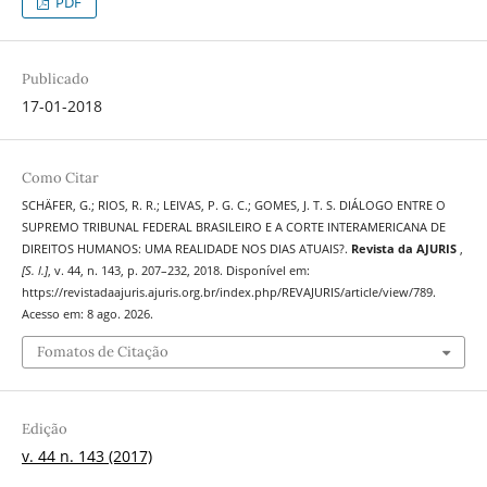
PDF
Publicado
17-01-2018
Como Citar
SCHÄFER, G.; RIOS, R. R.; LEIVAS, P. G. C.; GOMES, J. T. S. DIÁLOGO ENTRE O
SUPREMO TRIBUNAL FEDERAL BRASILEIRO E A CORTE INTERAMERICANA DE
DIREITOS HUMANOS: UMA REALIDADE NOS DIAS ATUAIS?.
Revista da AJURIS
,
[S. l.]
, v. 44, n. 143, p. 207–232, 2018. Disponível em:
https://revistadaajuris.ajuris.org.br/index.php/REVAJURIS/article/view/789.
Acesso em: 8 ago. 2026.
Fomatos de Citação
Edição
v. 44 n. 143 (2017)