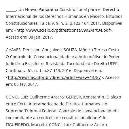
______. Un Nuevo Panorama Constitucional para el Derecho
Internacional de los Derechos Humanos en México. Estudios
Constitucionales, Talca, v. 9, n. 2, p.123-164, 2011. Disponível
em: <
http://www.scielo.cl/pdf/estconst/v9n2/art04.pdf
>.
Acesso em: 08 jan. 2017.
CHAVES, Denisson Gonçalves; SOUZA, Mônica Teresa Costa.
O Controle de Convencionalidade e a Autoanálise do Poder
Judiciário Brasileiro. Revista da Faculdade de Direito UFPR,
Curitiba, v. 61, n. 1, p.87-113, 2016. Disponível em:
<
http://revistas.ufpr.br/direito/article/view/43787
>. Acesso
em: 05 fev. 2017.
CONCI, Luiz Guilherme Arcaro; GERBER, Konstantin. Diálogo
entre Corte Interamericana de Direitos Humanos e o
Supremo Tribunal Federal: Controle de convencionalidade
concomitante ao controle de constitucionalidade? In:
FIGUEIREDO, Marcelo; CONCI, Luiz Guilherme Arcaro