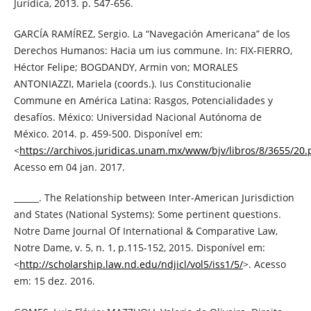
Jurídica, 2013. p. 547-656.
GARCÍA RAMÍREZ, Sergio. La “Navegación Americana” de los
Derechos Humanos: Hacia um ius commune. In: FIX-FIERRO,
Héctor Felipe; BOGDANDY, Armin von; MORALES
ANTONIAZZI, Mariela (coords.). Ius Constitucionalie
Commune en América Latina: Rasgos, Potencialidades y
desafíos. México: Universidad Nacional Autónoma de
México. 2014. p. 459-500. Disponível em:
<
https://archivos.juridicas.unam.mx/www/bjv/libros/8/3655/20.
Acesso em 04 jan. 2017.
______. The Relationship between Inter-American Jurisdiction
and States (National Systems): Some pertinent questions.
Notre Dame Journal Of International & Comparative Law,
Notre Dame, v. 5, n. 1, p.115-152, 2015. Disponível em:
<
http://scholarship.law.nd.edu/ndjicl/vol5/iss1/5/
>. Acesso
em: 15 dez. 2016.