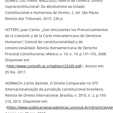
GOMES, Luiz Flávio; MAZZUOLI, Valerio de Oliveira. Direito
Supraconstitucional: Do absolutismo ao Estado
Constitucional e Humanista de Direito. 2. ed. São Paulo:
Revista dos Tribunais, 2013. 236 p.
HITTERS, Juan Carlos. ¿Son Vinculantes los Pronunciamientos
de la Comisión y de la Corte Interamericana de Derechos
Humanos?: Control de constitucionalidad y de
convencionalidad. Revista Iberoamericana de Derecho
Procesal Constitucional, México, v. 10, n. 19, p.131-155, 2008.
Disponível em:
<
http://www.corteidh.or.cr/tablas/r25295.pdf
>. Acesso em:
05 fev. 2017.
HORBACH, Carlos Bastide. O Direito Comparado no STF:
Internacionalização da jurisdição constitucional brasileira.
Revista de Direito Internacional, Brasília, v. 2015, n. 2, p.193-
210, 2015. Disponível em:
<
https://www.publicacoesacademicas.uniceub.br/rdi/article/vi