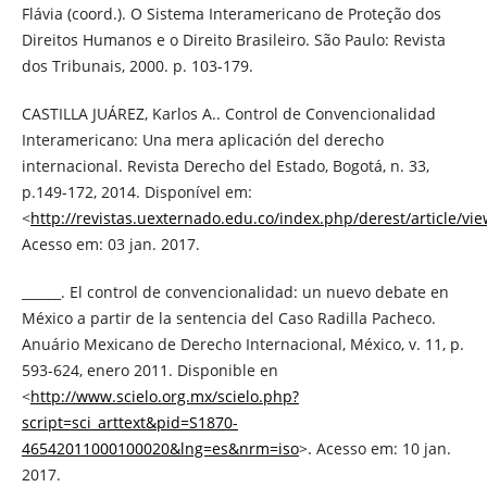
Flávia (coord.). O Sistema Interamericano de Proteção dos
Direitos Humanos e o Direito Brasileiro. São Paulo: Revista
dos Tribunais, 2000. p. 103-179.
CASTILLA JUÁREZ, Karlos A.. Control de Convencionalidad
Interamericano: Una mera aplicación del derecho
internacional. Revista Derecho del Estado, Bogotá, n. 33,
p.149-172, 2014. Disponível em:
<
http://revistas.uexternado.edu.co/index.php/derest/article/vi
Acesso em: 03 jan. 2017.
______. El control de convencionalidad: un nuevo debate en
México a partir de la sentencia del Caso Radilla Pacheco.
Anuário Mexicano de Derecho Internacional, México, v. 11, p.
593-624, enero 2011. Disponible en
<
http://www.scielo.org.mx/scielo.php?
script=sci_arttext&pid=S1870-
46542011000100020&lng=es&nrm=iso
>. Acesso em: 10 jan.
2017.