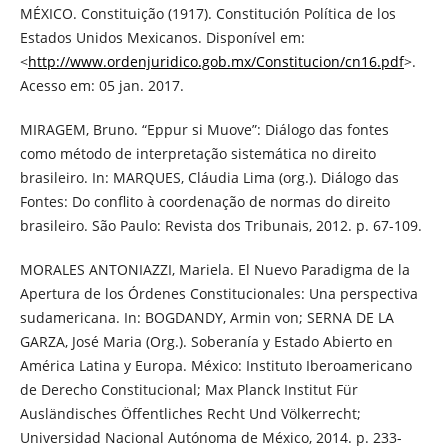
MÉXICO. Constituição (1917). Constitución Política de los
Estados Unidos Mexicanos. Disponível em:
<
http://www.ordenjuridico.gob.mx/Constitucion/cn16.pdf
>.
Acesso em: 05 jan. 2017.
MIRAGEM, Bruno. “Eppur si Muove”: Diálogo das fontes
como método de interpretação sistemática no direito
brasileiro. In: MARQUES, Cláudia Lima (org.). Diálogo das
Fontes: Do conflito à coordenação de normas do direito
brasileiro. São Paulo: Revista dos Tribunais, 2012. p. 67-109.
MORALES ANTONIAZZI, Mariela. El Nuevo Paradigma de la
Apertura de los Órdenes Constitucionales: Una perspectiva
sudamericana. In: BOGDANDY, Armin von; SERNA DE LA
GARZA, José Maria (Org.). Soberanía y Estado Abierto en
América Latina y Europa. México: Instituto Iberoamericano
de Derecho Constitucional; Max Planck Institut Für
Ausländisches Öffentliches Recht Und Völkerrecht;
Universidad Nacional Autónoma de México, 2014. p. 233-