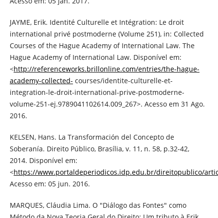
Acesso em: 05 jan. 2017.
JAYME, Erik. Identité Culturelle et Intégration: Le droit
international privé postmoderne (Volume 251), in: Collected
Courses of the Hague Academy of International Law. The
Hague Academy of International Law. Disponível em:
<
http://referenceworks.brillonline.com/entries/the-hague-
academy-collected-
courses/identite-culturelle-et-
integration-le-droit-international-prive-postmoderne-
volume-251-ej.9789041102614.009_267>. Acesso em 31 Ago.
2016.
KELSEN, Hans. La Transformación del Concepto de
Soberanía. Direito Público, Brasília, v. 11, n. 58, p.32-42,
2014. Disponível em:
<
https://www.portaldeperiodicos.idp.edu.br/direitopublico/arti
Acesso em: 05 jun. 2016.
MARQUES, Cláudia Lima. O "Diálogo das Fontes" como
Método da Nova Teoria Geral do Direito: Um tributo à Erik