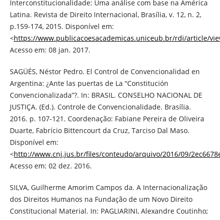
Interconstitucionalidade: Uma análise com base na América
Latina. Revista de Direito Internacional, Brasília, v. 12, n. 2,
p.159-174, 2015. Disponível em:
<
https://www.publicacoesacademicas.uniceub.br/rdi/article/vi
Acesso em: 08 jan. 2017.
SAGÜÉS, Néstor Pedro. El Control de Convencionalidad en
Argentina: ¿Ante las puertas de La “Constitución
Convencionalizada”?. In: BRASIL. CONSELHO NACIONAL DE
JUSTIÇA. (Ed.). Controle de Convencionalidade. Brasília.
2016. p. 107-121. Coordenação: Fabiane Pereira de Oliveira
Duarte, Fabrício Bittencourt da Cruz, Tarciso Dal Maso.
Disponível em:
<
http://www.cnj.jus.br/files/conteudo/arquivo/2016/09/2ec66
Acesso em: 02 dez. 2016.
SILVA, Guilherme Amorim Campos da. A Internacionalização
dos Direitos Humanos na Fundação de um Novo Direito
Constitucional Material. In: PAGLIARINI, Alexandre Coutinho;