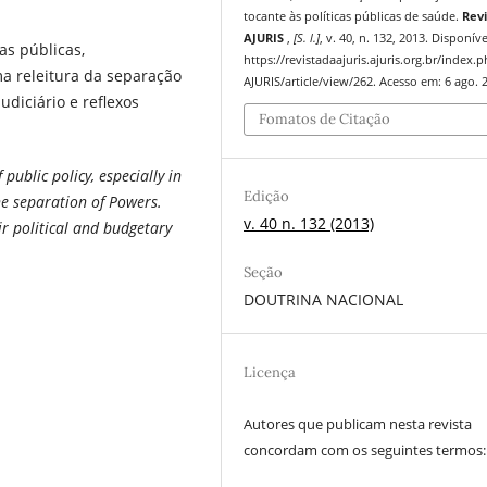
tocante às políticas públicas de saúde.
Revi
AJURIS
,
[S. l.]
, v. 40, n. 132, 2013. Disponív
as públicas,
https://revistadaajuris.ajuris.org.br/index.
a releitura da separação
AJURIS/article/view/262. Acesso em: 6 ago. 
diciário e reflexos
Fomatos de Citação
 public policy, especially in
Edição
e separation of Powers.
v. 40 n. 132 (2013)
ir political and budgetary
Seção
DOUTRINA NACIONAL
Licença
Autores que publicam nesta revista
concordam com os seguintes termos: