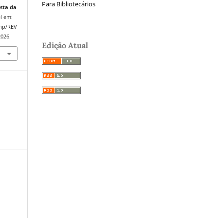
Para Bibliotecários
sta da
el em:
php/REV
2026.
Edição Atual