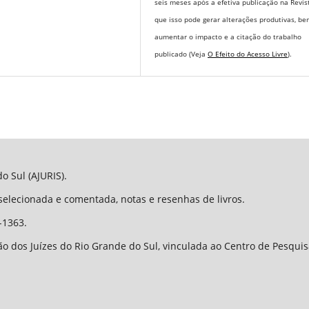
seis meses após a efetiva publicação na Revis
que isso pode gerar alterações produtivas, b
aumentar o impacto e a citação do trabalho
publicado (Veja
O Efeito do Acesso Livre
).
o Sul (AJURIS).
 selecionada e comentada, notas e resenhas de livros.
-1363.
o dos Juízes do Rio Grande do Sul, vinculada ao Centro de Pesqui