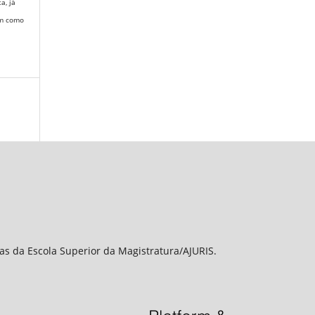
ta,
já
em como
sas da Escola Superior da Magistratura/AJURIS.