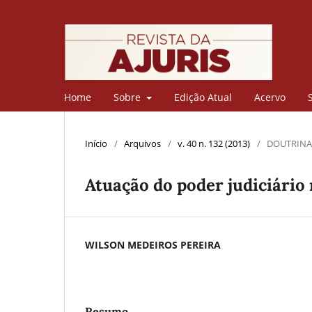
Home
Sobre
Edição Atual
Acervo
Início
/
Arquivos
/
v. 40 n. 132 (2013)
/
DOUTRINA
Atuação do poder judiciário 
WILSON MEDEIROS PEREIRA
Resumo