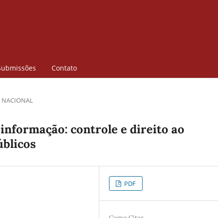
Submissões
Contato
 NACIONAL
informação: controle e direito ao
blicos
PDF
Como Citar