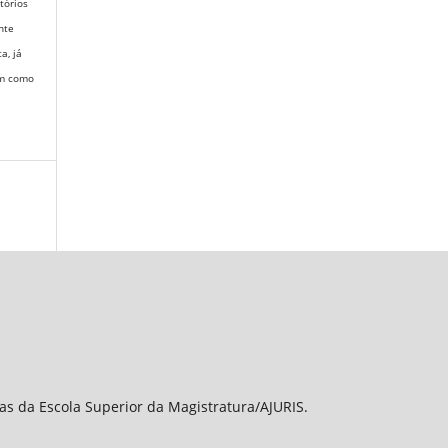
itórios
nte
ta,
já
em como
sas da Escola Superior da Magistratura/AJURIS.