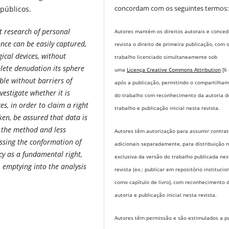
concordam com os seguintes termos:
públicos.
t research of personal
Autores mantém os direitos autorais e conce
ence can be easily captured,
revista o direito de primeira publicação, com 
ical devices, without
trabalho licenciado simultaneamente sob
lete denudation its sphere
uma
Licença Creative Commons Attribution
[6
ble without barriers of
após a publicação, permitindo o compartilha
vestigate whether it is
do trabalho com reconhecimento da autoria d
es, in order to claim a right
trabalho e publicação inicial nesta revista.
ken, be assured that data is
g the method and less
Autores têm autorização para assumir contrat
ussing the conformation of
adicionais separadamente, para distribuição 
acy as a fundamental right,
exclusiva da versão do trabalho publicada nes
, emptying into the analysis
revista (ex.: publicar em repositório institucio
como capítulo de livro), com reconhecimento 
autoria e publicação inicial nesta revista.
Autores têm permissão e são estimulados a pu