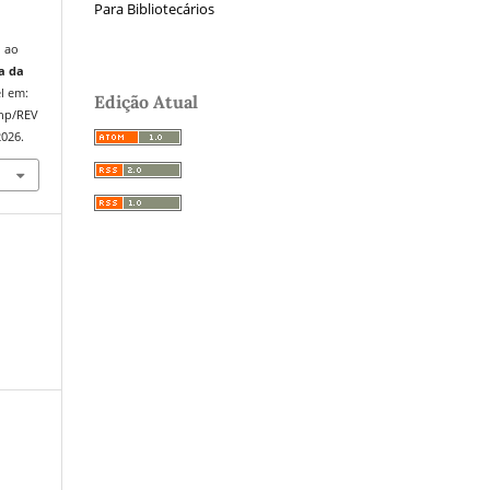
Para Bibliotecários
o ao
a da
el em:
Edição Atual
php/REV
2026.