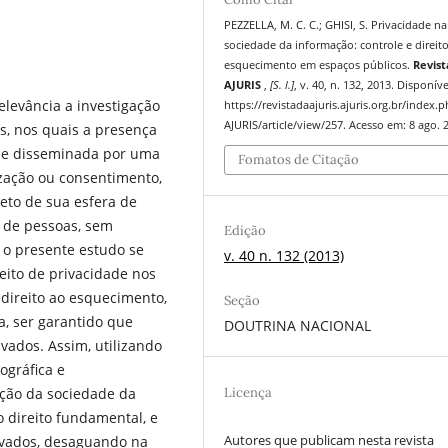
PEZZELLA, M. C. C.; GHISI, S. Privacidade na
sociedade da informação: controle e direit
esquecimento em espaços públicos.
Revist
AJURIS
,
[S. l.]
, v. 40, n. 132, 2013. Disponív
levância a investigação
https://revistadaajuris.ajuris.org.br/index.
AJURIS/article/view/257. Acesso em: 8 ago. 
s, nos quais a presença
a e disseminada por uma
Fomatos de Citação
ização ou consentimento,
to de sua esfera de
 de pessoas, sem
Edição
, o presente estudo se
v. 40 n. 132 (2013)
reito de privacidade nos
direito ao esquecimento,
Seção
a, ser garantido que
DOUTRINA NACIONAL
vados. Assim, utilizando
ográfica e
Licença
ação da sociedade da
 direito fundamental, e
Autores que publicam nesta revista
rivados, desaguando na