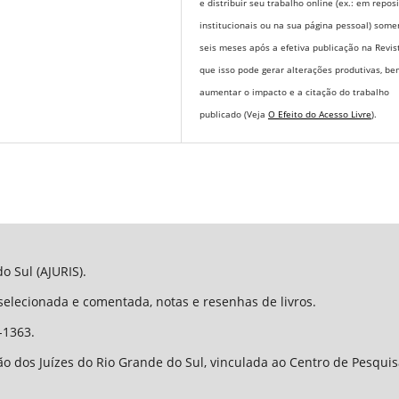
e distribuir seu trabalho online (ex.: em repos
institucionais ou na sua página pessoal) some
seis meses após a efetiva publicação na Revis
que isso pode gerar alterações produtivas, b
aumentar o impacto e a citação do trabalho
publicado (Veja
O Efeito do Acesso Livre
).
o Sul (AJURIS).
 selecionada e comentada, notas e resenhas de livros.
-1363.
o dos Juízes do Rio Grande do Sul, vinculada ao Centro de Pesqui