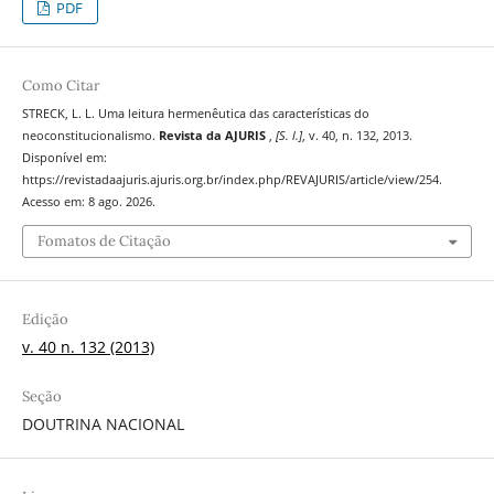
PDF
Como Citar
STRECK, L. L. Uma leitura hermenêutica das características do
neoconstitucionalismo.
Revista da AJURIS
,
[S. l.]
, v. 40, n. 132, 2013.
Disponível em:
https://revistadaajuris.ajuris.org.br/index.php/REVAJURIS/article/view/254.
Acesso em: 8 ago. 2026.
Fomatos de Citação
Edição
v. 40 n. 132 (2013)
Seção
DOUTRINA NACIONAL