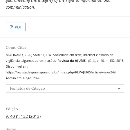
guaranteeing the integrity of the right to information and
communication.
PDF
Como Citar
MOLINARO, C. A.; SARLET, I. W. Sociedade em rede, internet e estado de
vigilância: algumas aproximações.
Revista da AJURIS
,
[S. l.]
, v. 40, n. 132, 2013.
Disponível em:
https://revistadaajuris.ajuris.org.br/index.php/REVAJURIS/article/view/249.
Acesso em: 6 ago. 2026.
Fomatos de Citação
Edição
v. 40 n. 132 (2013)
Seção