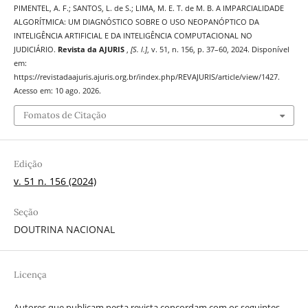
PIMENTEL, A. F.; SANTOS, L. de S.; LIMA, M. E. T. de M. B. A IMPARCIALIDADE
ALGORÍTMICA: UM DIAGNÓSTICO SOBRE O USO NEOPANÓPTICO DA
INTELIGÊNCIA ARTIFICIAL E DA INTELIGÊNCIA COMPUTACIONAL NO
JUDICIÁRIO.
Revista da AJURIS
,
[S. l.]
, v. 51, n. 156, p. 37–60, 2024. Disponível
em:
https://revistadaajuris.ajuris.org.br/index.php/REVAJURIS/article/view/1427.
Acesso em: 10 ago. 2026.
Fomatos de Citação
Edição
v. 51 n. 156 (2024)
Seção
DOUTRINA NACIONAL
Licença
Autores que publicam nesta revista concordam com os seguintes