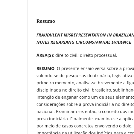
Resumo
FRAUDULENT MISREPRESENTATION IN BRAZILIAN
NOTES
REGARDING CIRCUMSTANTIAL EVIDENCE
ÁREA(S)
: direito civil; direito processual.
RESUMO
: O presente ensaio versa sobre a prova
valendo-se de pesquisas doutrinária, legislativa
primeiro momento, analisa-se brevemente a fig
disciplinada no direito civil brasileiro, sublinha
intenção de enganar como um de seus elemento
considerações sobre a prova indiciária no direito
nacional. Examinam-se, então, o conceito dos ind
prova indiciária. Finalmente, examina-se a aplic
por meio de casos concretos envolvendo o dolo. 
importância da utilização dos indícios para a c