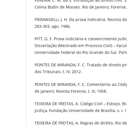
PEREIRA, C. M. da S. Introdução ao direito civil. 
Celina Bodin de Moraes. Rio de Janeiro: Forense, 
PIERANGELLI, J. H. Da prova indiciária. Revista do
283-303, ago. 1986.
PITT, G. F. Prova indiciária e convencimento judic
Dissertação (Mestrado em Processo Civil) – Facu
Universidade Federal do Rio Grande do Sul. Port
PONTES DE MIRANDA, F. C. Tratado de direito pri
dos Tribunais, t. IV, 2012.
PONTES DE MIRANDA, F. C. Comentários ao Código
de Janeiro: Revista Forense, t. III, 1958.
TEIXEIRA DE FREITAS, A. Código Civil – Esboço. Bra
Justiça, Fundação Universidade de Brasília, v. I, 
TEIXEIRA DE FREITAS, A. Regras de dirêito. Rio de 