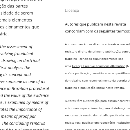
nção das partes
Licença
essidade de serem
demais elementos
Autores que publicam nesta revista
 posicionamentos que
concordam com os seguintes termos:
ária.
Autores mantém os direitos autorais e conce
 the assessment of
revista o direito de primeira publicação, com 
nvolving fraudulent
trabalho licenciado simultaneamente sob
, drawing on doctrinal,
uma
Licença Creative Commons Attribution
[6
first analyzes the
após a publicação, permitindo o compartilha
g its concept and
do trabalho com reconhecimento da autoria d
eive someone as one of its
trabalho e publicação inicial nesta revista.
nce in Brazilian procedural
nd the value of the evidence.
Autores têm autorização para assumir contrat
nce is examined by means of
adicionais separadamente, para distribuição 
trates the importance of
exclusiva da versão do trabalho publicada nes
he means of proof par
revista (ex.: publicar em repositório institucio
ns. The concluding remarks
como capítulo de livro), com reconhecimento 