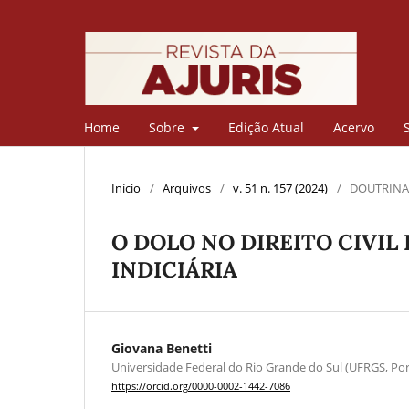
Home
Sobre
Edição Atual
Acervo
Início
/
Arquivos
/
v. 51 n. 157 (2024)
/
DOUTRINA
O DOLO NO DIREITO CIVIL 
INDICIÁRIA
Giovana Benetti
Universidade Federal do Rio Grande do Sul (UFRGS, Port
https://orcid.org/0000-0002-1442-7086