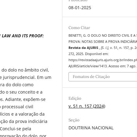
08-01-2025
Como Citar
 LAW AND ITS PROOF:
BENETTI, G. O DOLO NO DIREITO CIVIL E A
PROVA: NOTAS SOBRE A PROVA INDICIÁRIA
Revista da AJURIS
,
[S. l.]
, v. 51, n. 157, p. 
272, 2025. Disponível em:
https://revistadaajuris.ajuris.org.br/index.
AJURIS/article/view/1413. Acesso em: 7 ago.
 do dolo no âmbito civil,
Fomatos de Citação
 e jurisprudencial. Em um
ura do dolo como
ndo o seu conceito e a
Edição
s. Adiante, expõem-se
v. 51 n. 157 (2024)
 processual civil
ícios e a valoração da
Seção
ação da prova indiciária
DOUTRINA NACIONAL
Conclui-se pela
omprovação do dolo, por