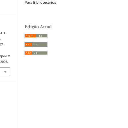
Para Bibliotecários
Edição Atual
 SUA
.
247–
php/REV
 2026.