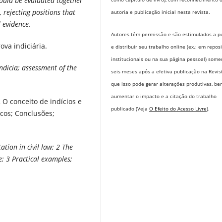
should be evaluated together
 rejecting positions that
autoria e publicação inicial nesta revista.
 evidence.
Autores têm permissão e são estimulados a pu
rova indiciária.
e distribuir seu trabalho online (ex.: em repos
institucionais ou na sua página pessoal) some
indicia; assessment of the
seis meses após a efetiva publicação na Revis
que isso pode gerar alterações produtivas, b
aumentar o impacto e a citação do trabalho
 2 O conceito de indícios e
publicado (Veja
O Efeito do Acesso Livre
).
icos; Conclusões;
tion in civil law; 2 The
e; 3 Practical examples;