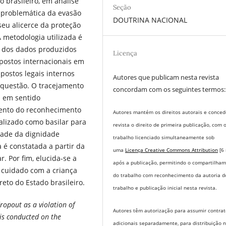
o brasileiro, em análise
Seção
 a problemática da evasão
DOUTRINA NACIONAL
seu alicerce da proteção
 metodologia utilizada é
e dos dados produzidos
Licença
spostos internacionais em
ostos legais internos
Autores que publicam nesta revista
 questão. O tracejamento
concordam com os seguintes termos:
a em sentido
mento do reconhecimento
Autores mantém os direitos autorais e conce
ealizado como basilar para
revista o direito de primeira publicação, com 
idade da dignidade
trabalho licenciado simultaneamente sob
a é constatada a partir da
uma
Licença Creative Commons Attribution
[6
 Por fim, elucida-se a
após a publicação, permitindo o compartilha
cuidado com a criança
do trabalho com reconhecimento da autoria d
eto do Estado brasileiro.
trabalho e publicação inicial nesta revista.
ropout as a violation of
Autores têm autorização para assumir contrat
s is conducted on the
adicionais separadamente, para distribuição 