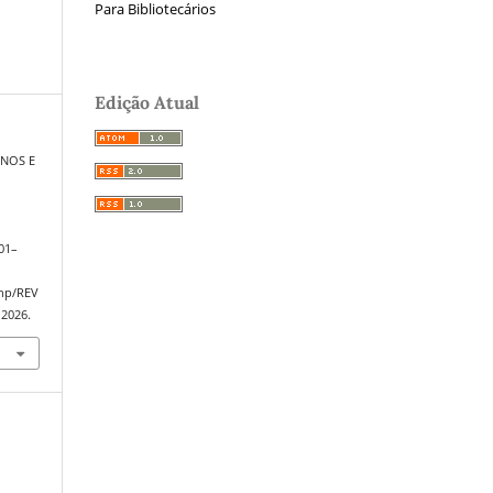
Para Bibliotecários
Edição Atual
ANOS E
101–
php/REV
 2026.