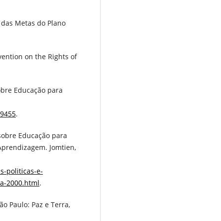
s das Metas do Plano
ention on the Rights of
bre Educação para
39455
.
obre Educação para
Aprendizagem. Jomtien,
s-politicas-e-
-a-2000.html
.
o Paulo: Paz e Terra,