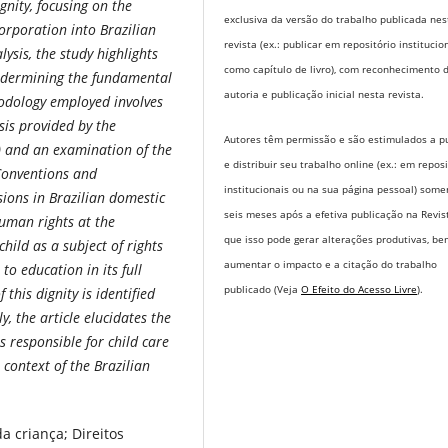
nity, focusing on the
exclusiva da versão do trabalho publicada nes
corporation into Brazilian
revista (ex.: publicar em repositório institucio
lysis, the study highlights
como capítulo de livro), com reconhecimento 
 undermining the fundamental
autoria e publicação inicial nesta revista.
odology employed involves
sis provided by the
Autores têm permissão e são estimulados a pu
E) and an examination of the
e distribuir seu trabalho online (ex.: em repos
 Conventions and
institucionais ou na sua página pessoal) some
isions in Brazilian domestic
seis meses após a efetiva publicação na Revis
human rights at the
que isso pode gerar alterações produtivas, b
child as a subject of rights
aumentar o impacto e a citação do trabalho
to education in its full
publicado (Veja
O Efeito do Acesso Livre
).
 this dignity is identified
y, the article elucidates the
s responsible for child care
 context of the Brazilian
da criança; Direitos