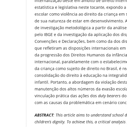
internalização deste em âmbito de direito intern
estatística e legislativa neste tocante, expondo
escolar como violência ao direito da criança em 
de sua natureza de estar em desenvolvimento. A
de investigação metodológica a partir da anális
pelo IBGE e da investigação da aplicação dos di
Convenções e Declarações, bem como da dos disp
que refletiram as disposições internacionais em
da progressão dos Direitos Humanos da infânci
internacional, paralelamente com o estabeleci
da criança como sujeito de direito no Brasil, é r
consolidação do direito à educação na integral
infantil. Portanto, a abordagem da violação dest
manutenção dos altos números da evasão escolar.
vinculação prática das ações dos
duty bearers
do 
com as causas da problemática em cenário concr
ABSTRACT
: This article aims to understand school d
children’s dignity. To achieve this, a critical analysi