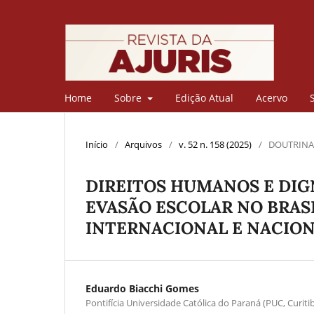
Home
Sobre
Edição Atual
Acervo
Início
/
Arquivos
/
v. 52 n. 158 (2025)
/
DOUTRINA
DIREITOS HUMANOS E DIG
EVASÃO ESCOLAR NO BRASI
INTERNACIONAL E NACIO
Eduardo Biacchi Gomes
Pontifícia Universidade Católica do Paraná (PUC, Curitib