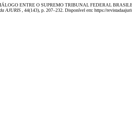
 T. S. (2018) “DIÁLOGO ENTRE O SUPREMO TRIBUNAL FEDERAL 
 da AJURIS
, 44(143), p. 207–232. Disponível em: https://revistadaaju