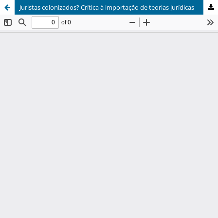
Juristas colonizados? Crítica à importação de teorias jurídicas